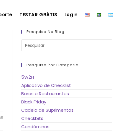
porte
TESTAR GRÁTIS
Login
Pesquise No Blog
Pressione
a
tecla
“Esc”
para
fechar
Pesquise Por Categoria
o
painel
de
5W2H
pesquisa.
Aplicativo de Checklist
Bares e Restaurantes
Black Friday
Cadeia de Suprimentos
25
Checkbits
Condôminos