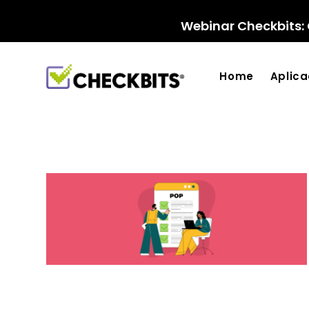
Ir
para
Webinar Checkbits: 
o
conteúdo
Home
Aplic