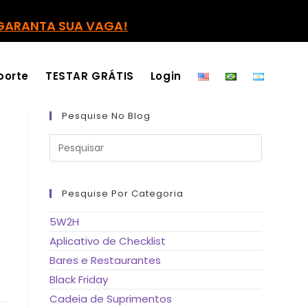
GARANTA SUA VAGA!
porte
TESTAR GRÁTIS
Login
Pesquise No Blog
Pressione
a
tecla
“Esc”
para
fechar
Pesquise Por Categoria
o
painel
de
o
5W2H
pesquisa.
Aplicativo de Checklist
Bares e Restaurantes
Black Friday
Cadeia de Suprimentos