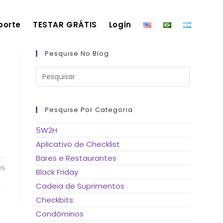
porte
TESTAR GRÁTIS
Login
Pesquise No Blog
Pressione
a
tecla
“Esc”
para
fechar
Pesquise Por Categoria
o
painel
de
5W2H
pesquisa.
Aplicativo de Checklist
Bares e Restaurantes
25
Black Friday
Cadeia de Suprimentos
Checkbits
Condôminos