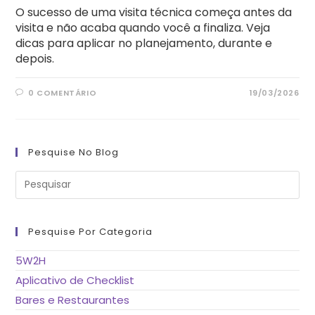
O sucesso de uma visita técnica começa antes da
visita e não acaba quando você a finaliza. Veja
dicas para aplicar no planejamento, durante e
depois.
0 COMENTÁRIO
19/03/2026
Pesquise No Blog
Pre
a
tec
“Es
pa
fe
Pesquise Por Categoria
o
pai
de
5W2H
pes
Aplicativo de Checklist
Bares e Restaurantes