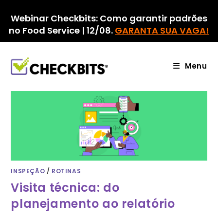
Ir
para
Webinar Checkbits: Como garantir padrões
o
no Food Service | 12/08.
GARANTA SUA VAGA!
conteúdo
Menu
INSPEÇÃO
/
ROTINAS
Visita técnica: do
planejamento ao relatório