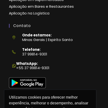
Aplicação em Bares e Restaurantes
Aplicação na Logística
Contato
Onde estamos:
Minas Gerais | Espiríto Santo
Telefone:
37 99814-9301
Abre
em
WhatsApp:
seu
+55 37 99814-9301
aplicativo
Utilizamos cookies para oferecer melhor
experiência, melhorar o desempenho, analisar