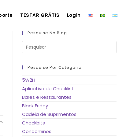
porte
TESTAR GRÁTIS
Login
Pesquise No Blog
Pressione
a
tecla
“Esc”
para
fechar
Pesquise Por Categoria
o
painel
de
5W2H
pesquisa.
r
Aplicativo de Checklist
Bares e Restaurantes
Black Friday
Cadeia de Suprimentos
25
Checkbits
Condôminos