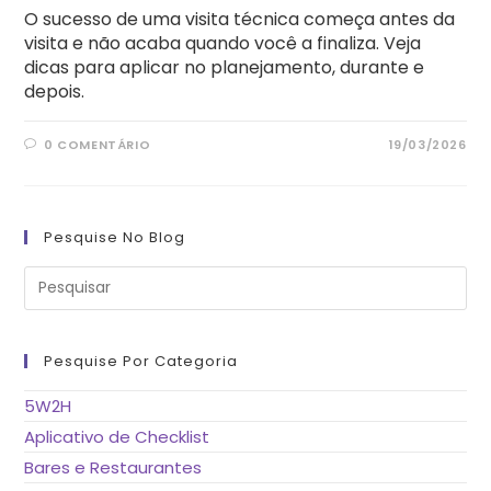
O sucesso de uma visita técnica começa antes da
visita e não acaba quando você a finaliza. Veja
dicas para aplicar no planejamento, durante e
depois.
0 COMENTÁRIO
19/03/2026
Pesquise No Blog
Pre
a
tec
“Es
pa
fe
Pesquise Por Categoria
o
pai
de
5W2H
pes
Aplicativo de Checklist
Bares e Restaurantes