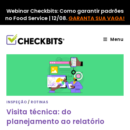
Ir
para
Webinar Checkbits: Como garantir padrões
o
no Food Service | 12/08.
GARANTA SUA VAGA!
conteúdo
Menu
INSPEÇÃO
/
ROTINAS
Visita técnica: do
planejamento ao relatório