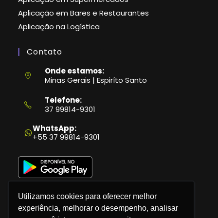
Aplicação em Bares e Restaurantes
Aplicação na Logística
Contato
Onde estamos:
Minas Gerais | Espiríto Santo
Telefone:
37 99814-9301
Abre
em
WhatsApp:
seu
+55 37 99814-9301
aplicativo
Utilizamos cookies para oferecer melhor
experiência, melhorar o desempenho, analisar