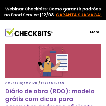
Ir
para
Webinar Checkbits: Como garantir padrões
o
no Food Service | 12/08.
GARANTA SUA VAGA!
conteúdo
Menu
CONSTRUÇÃO CIVIL
/
FERRAMENTAS
Diário de obra (RDO): modelo
grátis com dicas para