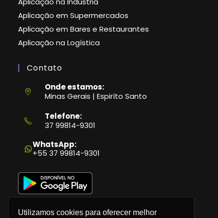
Aplicação na Indústria
Aplicação em Supermercados
Aplicação em Bares e Restaurantes
Aplicação na Logística
Contato
Onde estamos:
Minas Gerais | Espiríto Santo
Telefone:
37 99814-9301
Abre
em
WhatsApp:
seu
+55 37 99814-9301
aplicativo
Utilizamos cookies para oferecer melhor