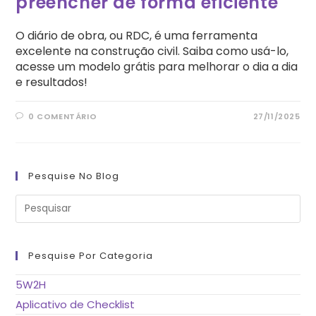
preencher de forma eficiente
O diário de obra, ou RDC, é uma ferramenta
excelente na construção civil. Saiba como usá-lo,
acesse um modelo grátis para melhorar o dia a dia
e resultados!
0 COMENTÁRIO
27/11/2025
Pesquise No Blog
Pre
a
tec
“Es
pa
fe
Pesquise Por Categoria
o
pai
de
5W2H
pes
Aplicativo de Checklist