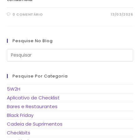
0 COMENTÁRIO
13/03/2026
Pesquise No Blog
Pre
a
tec
“Es
pa
fe
Pesquise Por Categoria
o
pai
de
5W2H
pes
Aplicativo de Checklist
Bares e Restaurantes
Black Friday
Cadeia de Suprimentos
Checkbits