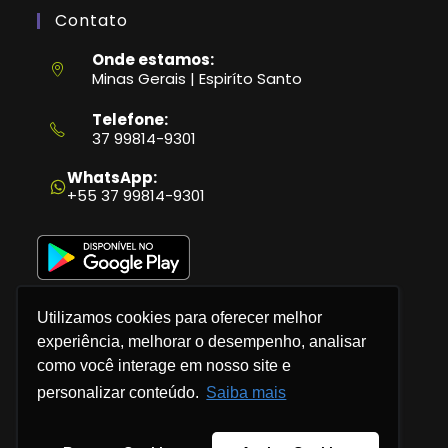
Contato
Onde estamos:
Minas Gerais | Espiríto Santo
Telefone:
37 99814-9301
Abre
em
WhatsApp:
seu
+55 37 99814-9301
aplicativo
Utilizamos cookies para oferecer melhor
experiência, melhorar o desempenho, analisar
como você interage em nosso site e
Política de Privacidade
personalizar conteúdo.
Saiba mais
Termos e Condições