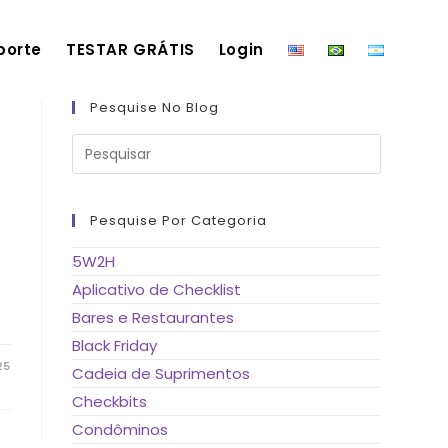
porte
TESTAR GRÁTIS
Login
Pesquise No Blog
Pressione
a
tecla
“Esc”
para
fechar
Pesquise Por Categoria
o
painel
de
5W2H
pesquisa.
Aplicativo de Checklist
Bares e Restaurantes
Black Friday
25
Cadeia de Suprimentos
Checkbits
Condôminos