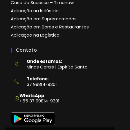
Case de Sucesso – Timenow
Aplicação na Indústria
Aplicação em Supermercados
Aplicação em Bares e Restaurantes
Aplicação na Logística
Contato
Onde estamos:
Minas Gerais | Espiríto Santo
Telefone:
37 99814-9301
Abre
em
WhatsApp:
seu
+55 37 99814-9301
aplicativo