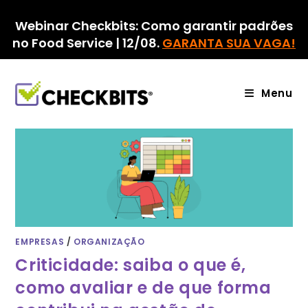
Ir
para
Webinar Checkbits: Como garantir padrões
o
no Food Service | 12/08.
GARANTA SUA VAGA!
conteúdo
Menu
EMPRESAS
/
ORGANIZAÇÃO
Criticidade: saiba o que é,
como avaliar e de que forma