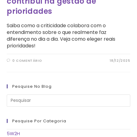
contribui na gestão de
prioridades
Saiba como a criticidade colabora com o
entendimento sobre o que realmente faz
diferença no dia a dia. Veja como eleger reais
prioridades!
0 COMENTÁRIO
18/12/2025
Pesquise No Blog
Pre
a
tec
“Es
pa
fe
Pesquise Por Categoria
o
pai
de
5W2H
pes