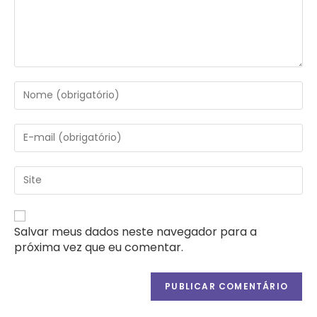
Digite
seu
nome
ou
Digite
nome
seu
de
endereço
usuário
de
Digite
para
e-
o
comentar
mail
URL
para
do
comentar
seu
Salvar meus dados neste navegador para a
site
próxima vez que eu comentar.
(opcional)