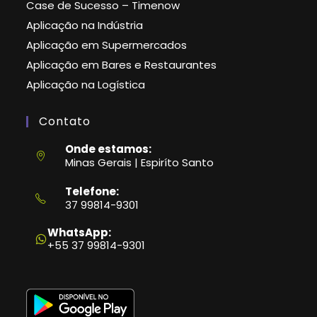
Case de Sucesso – Timenow
Aplicação na Indústria
Aplicação em Supermercados
Aplicação em Bares e Restaurantes
Aplicação na Logística
Contato
Onde estamos:
Minas Gerais | Espiríto Santo
Telefone:
37 99814-9301
Abre
em
WhatsApp:
seu
+55 37 99814-9301
aplicativo