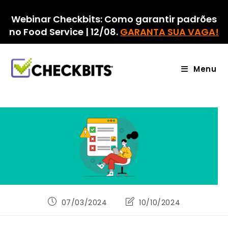
Ir
para
Webinar Checkbits: Como garantir padrões
o
no Food Service | 12/08.
GARANTA SUA VAGA!
conteúdo
Menu
Post
Última
07/03/2024
10/10/2024
publicado:
modificação
do