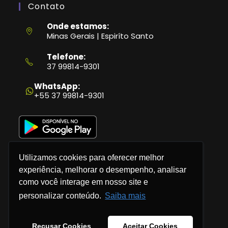
Contato
Onde estamos:
Minas Gerais | Espiríto Santo
Telefone:
37 99814-9301
Abre
em
WhatsApp:
seu
+55 37 99814-9301
aplicativo
Utilizamos cookies para oferecer melhor
experiência, melhorar o desempenho, analisar
como você interage em nosso site e
Política de Privacidade
personalizar conteúdo.
Saiba mais
Termos e Condições
Recusar Cookies
Aceitar Cookies