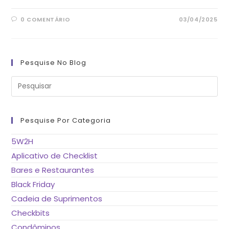
0 COMENTÁRIO
03/04/2025
Pesquise No Blog
Pre
a
tec
“Es
pa
fe
Pesquise Por Categoria
o
pai
de
5W2H
pes
Aplicativo de Checklist
Bares e Restaurantes
Black Friday
Cadeia de Suprimentos
Checkbits
Condôminos