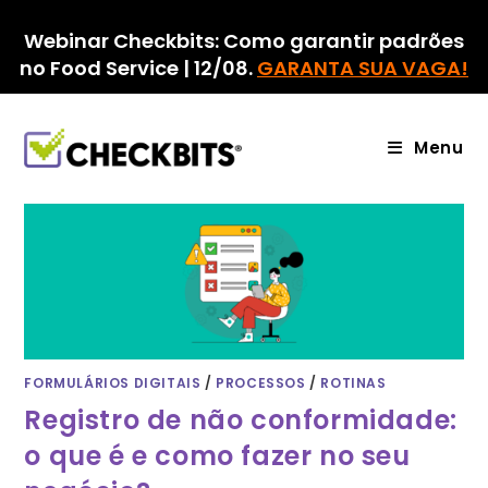
Ir
para
Webinar Checkbits: Como garantir padrões
o
no Food Service | 12/08.
GARANTA SUA VAGA!
conteúdo
Menu
FORMULÁRIOS DIGITAIS
/
PROCESSOS
/
ROTINAS
Registro de não conformidade:
o que é e como fazer no seu