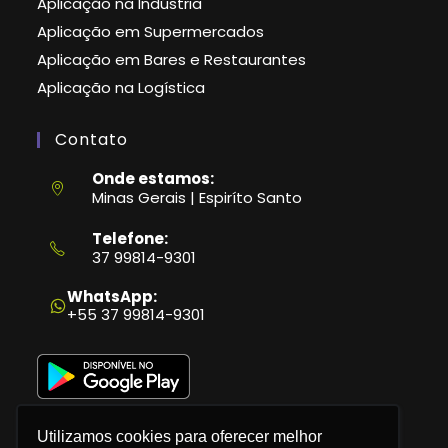
Aplicação na Indústria
Aplicação em Supermercados
Aplicação em Bares e Restaurantes
Aplicação na Logística
Contato
Onde estamos:
Minas Gerais | Espiríto Santo
Telefone:
37 99814-9301
Abre
em
WhatsApp:
seu
+55 37 99814-9301
aplicativo
Utilizamos cookies para oferecer melhor