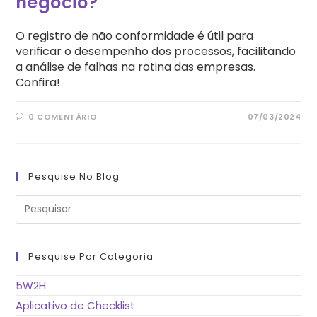
negócio?
O registro de não conformidade é útil para
verificar o desempenho dos processos, facilitando
a análise de falhas na rotina das empresas.
Confira!
0 COMENTÁRIO
07/03/2024
Pesquise No Blog
Pre
a
tec
“Es
pa
fe
Pesquise Por Categoria
o
pai
de
5W2H
pes
Aplicativo de Checklist