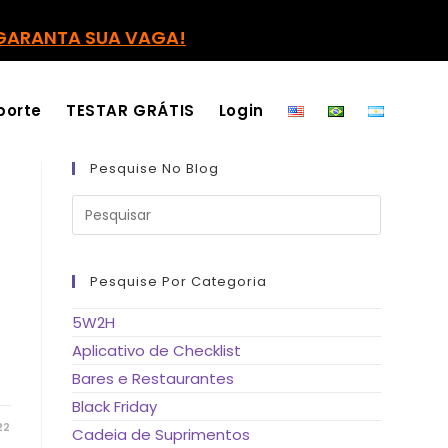
GARANTA SUA VAGA!
porte
TESTAR GRÁTIS
Login
Pesquise No Blog
Pressione
a
tecla
“Esc”
para
fechar
Pesquise Por Categoria
o
painel
de
5W2H
pesquisa.
Aplicativo de Checklist
Bares e Restaurantes
Black Friday
22
Cadeia de Suprimentos