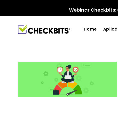
Ir
para
Webinar Checkbits: 
o
conteúdo
Home
Aplic