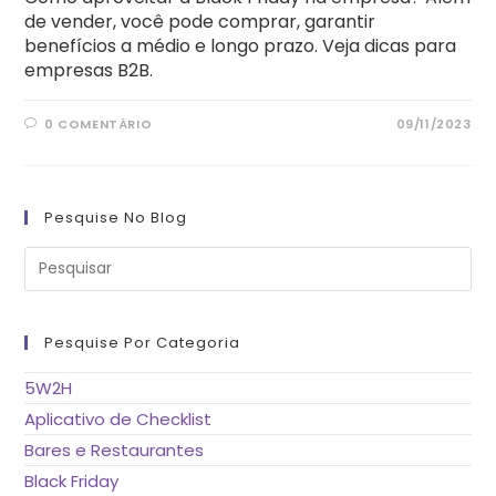
de vender, você pode comprar, garantir
benefícios a médio e longo prazo. Veja dicas para
empresas B2B.
0 COMENTÁRIO
09/11/2023
Pesquise No Blog
Pre
a
tec
“Es
pa
fe
Pesquise Por Categoria
o
pai
de
5W2H
pes
Aplicativo de Checklist
Bares e Restaurantes
Black Friday