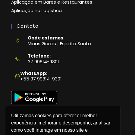
Aplicação em Bares e Restaurantes
Aplicação na Logística
Contato
Onde estamos:
Minas Gerais | Espiríto Santo
Telefone:
37 99814-9301
Abre
em
WhatsApp:
seu
+55 37 99814-9301
aplicativo
Utilizamos cookies para oferecer melhor
experiência, melhorar o desempenho, analisar
como você interage em nosso site e
Política de Privacidade