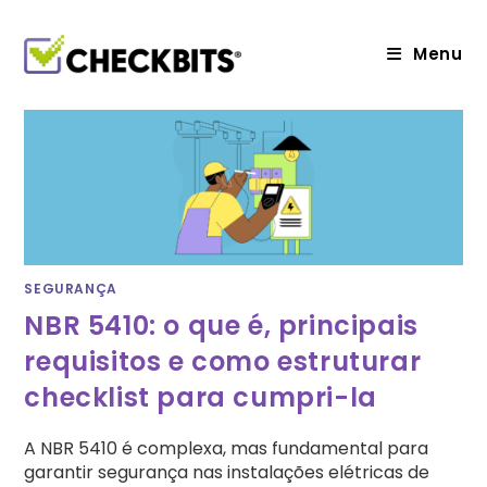
Ir
para
o
Menu
conteúdo
SEGURANÇA
NBR 5410: o que é, principais
requisitos e como estruturar
checklist para cumpri-la
A NBR 5410 é complexa, mas fundamental para
garantir segurança nas instalações elétricas de