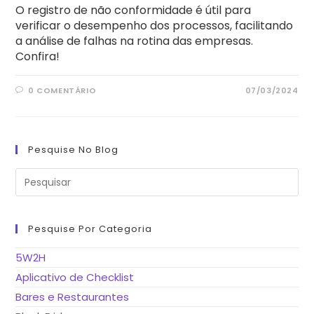
O registro de não conformidade é útil para
verificar o desempenho dos processos, facilitando
a análise de falhas na rotina das empresas.
Confira!
0 COMENTÁRIO
07/03/2024
Pesquise No Blog
Pre
a
tec
“Es
pa
fe
Pesquise Por Categoria
o
pai
de
5W2H
pes
Aplicativo de Checklist
Bares e Restaurantes