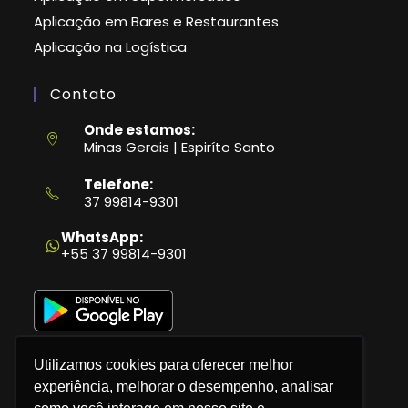
Aplicação em Bares e Restaurantes
Aplicação na Logística
Contato
Onde estamos:
Minas Gerais | Espiríto Santo
Telefone:
37 99814-9301
Abre
em
WhatsApp:
seu
+55 37 99814-9301
aplicativo
Utilizamos cookies para oferecer melhor
experiência, melhorar o desempenho, analisar