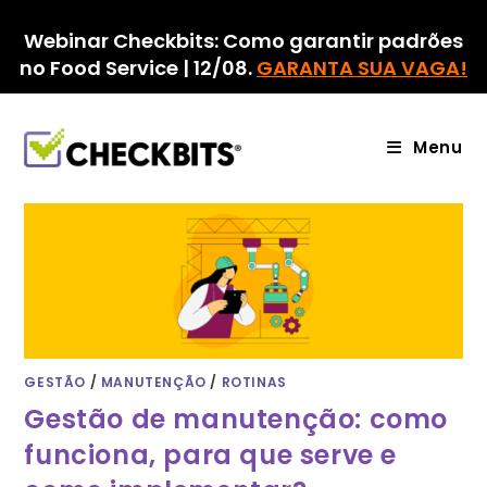
Ir
para
Webinar Checkbits: Como garantir padrões
o
no Food Service | 12/08.
GARANTA SUA VAGA!
conteúdo
Menu
GESTÃO
/
MANUTENÇÃO
/
ROTINAS
Gestão de manutenção: como
funciona, para que serve e