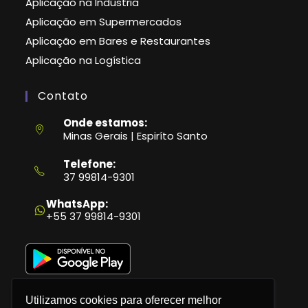
Aplicação na Indústria
Aplicação em Supermercados
Aplicação em Bares e Restaurantes
Aplicação na Logística
Contato
Onde estamos:
Minas Gerais | Espiríto Santo
Telefone:
37 99814-9301
Abre
em
WhatsApp:
seu
+55 37 99814-9301
aplicativo
Utilizamos cookies para oferecer melhor