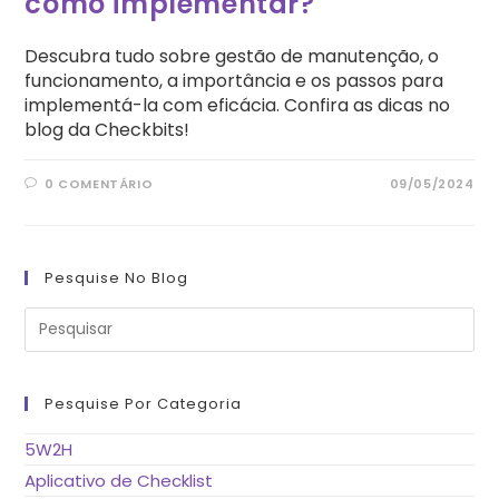
como implementar?
Descubra tudo sobre gestão de manutenção, o
funcionamento, a importância e os passos para
implementá-la com eficácia. Confira as dicas no
blog da Checkbits!
0 COMENTÁRIO
09/05/2024
Pesquise No Blog
Pre
a
tec
“Es
pa
fe
Pesquise Por Categoria
o
pai
de
5W2H
pes
Aplicativo de Checklist