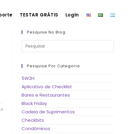
porte
TESTAR GRÁTIS
Login
Pesquise No Blog
Pressione
a
tecla
“Esc”
para
fechar
Pesquise Por Categoria
o
painel
de
5W2H
pesquisa.
Aplicativo de Checklist
Bares e Restaurantes
Black Friday
24
Cadeia de Suprimentos
Checkbits
Condôminos