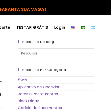
GARANTA SUA VAGA!
porte
TESTAR GRÁTIS
Login
Pesquise No Blog
Pressione
a
tecla
“Esc”
para
fechar
Pesquise Por Categoria
o
painel
de
,
5W2H
pesquisa.
Aplicativo de Checklist
a
Bares e Restaurantes
Black Friday
Cadeia de Suprimentos