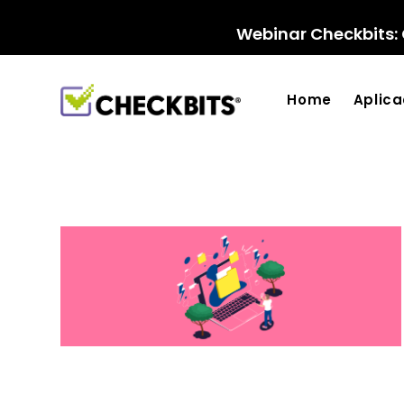
Ir
para
Webinar Checkbits: 
o
conteúdo
Home
Aplic