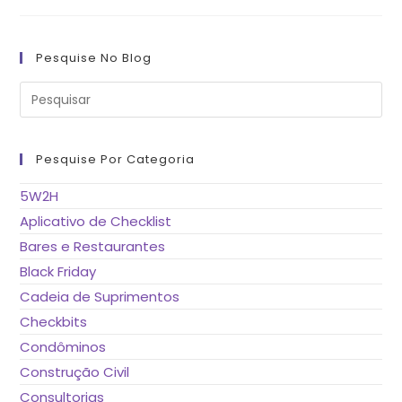
Pesquise No Blog
Pre
a
tec
“Es
pa
fe
Pesquise Por Categoria
o
pai
de
5W2H
pes
Aplicativo de Checklist
Bares e Restaurantes
Black Friday
Cadeia de Suprimentos
Checkbits
Condôminos
Construção Civil
Consultorias