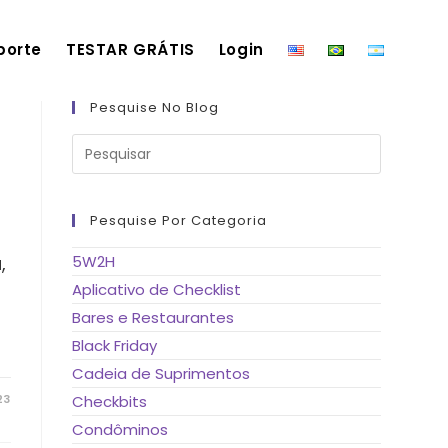
porte
TESTAR GRÁTIS
Login
Pesquise No Blog
Pressione
a
tecla
“Esc”
para
fechar
Pesquise Por Categoria
o
painel
de
,
5W2H
pesquisa.
Aplicativo de Checklist
Bares e Restaurantes
Black Friday
Cadeia de Suprimentos
23
Checkbits
Condôminos