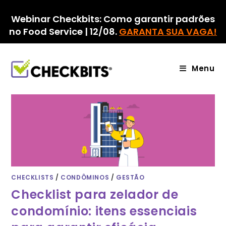
Ir
para
Webinar Checkbits: Como garantir padrões
o
no Food Service | 12/08.
GARANTA SUA VAGA!
conteúdo
Menu
CHECKLISTS
/
CONDÔMINOS
/
GESTÃO
Checklist para zelador de
condomínio: itens essenciais