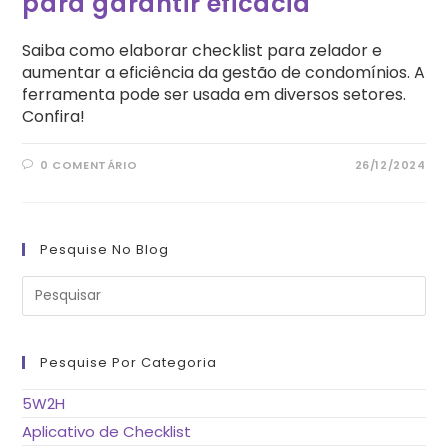
para garantir eficácia
Saiba como elaborar checklist para zelador e
aumentar a eficiência da gestão de condomínios. A
ferramenta pode ser usada em diversos setores.
Confira!
0 COMENTÁRIO
26/12/2024
Pesquise No Blog
Pre
a
tec
“Es
pa
fe
Pesquise Por Categoria
o
pai
de
5W2H
pes
Aplicativo de Checklist