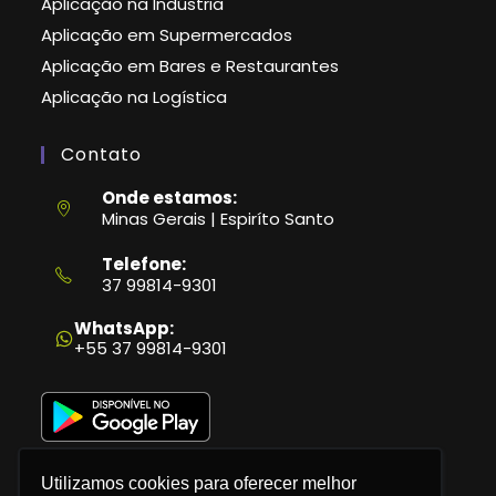
Aplicação na Indústria
Aplicação em Supermercados
Aplicação em Bares e Restaurantes
Aplicação na Logística
Contato
Onde estamos:
Minas Gerais | Espiríto Santo
Telefone:
37 99814-9301
Abre
em
WhatsApp:
seu
+55 37 99814-9301
aplicativo
Utilizamos cookies para oferecer melhor