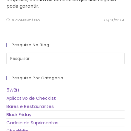
pode garantir.
0 COMENTÁRIO
25/01/2024
Pesquise No Blog
Pre
a
tec
“Es
pa
fe
Pesquise Por Categoria
o
pai
de
5W2H
pes
Aplicativo de Checklist
Bares e Restaurantes
Black Friday
Cadeia de Suprimentos
Checkbits