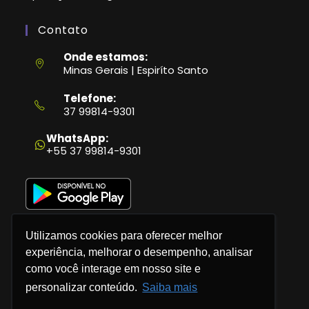
Contato
Onde estamos:
Minas Gerais | Espiríto Santo
Telefone:
37 99814-9301
Abre
em
WhatsApp:
seu
+55 37 99814-9301
aplicativo
Utilizamos cookies para oferecer melhor
experiência, melhorar o desempenho, analisar
como você interage em nosso site e
Política de Privacidade
personalizar conteúdo.
Saiba mais
Termos e Condições