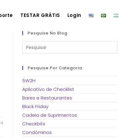
porte
TESTAR GRÁTIS
Login
Pesquise No Blog
Pressione
a
tecla
“Esc”
para
fechar
Pesquise Por Categoria
o
painel
de
5W2H
pesquisa.
Aplicativo de Checklist
Bares e Restaurantes
Black Friday
Cadeia de Suprimentos
24
Checkbits
Condôminos