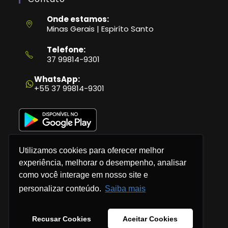
Onde estamos:
Minas Gerais | Espiríto Santo
Telefone:
37 99814-9301
Abre
em
WhatsApp:
seu
+55 37 99814-9301
aplicativo
Utilizamos cookies para oferecer melhor
experiência, melhorar o desempenho, analisar
como você interage em nosso site e
Política de Privacidade
personalizar conteúdo.
Saiba mais
Termos e Condições
Recusar Cookies
Aceitar Cookies