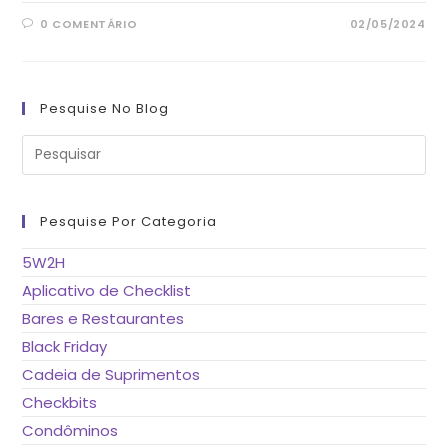
0 COMENTÁRIO
02/05/2024
Pesquise No Blog
Pre
a
tec
“Es
pa
fe
Pesquise Por Categoria
o
pai
de
5W2H
pes
Aplicativo de Checklist
Bares e Restaurantes
Black Friday
Cadeia de Suprimentos
Checkbits
Condôminos