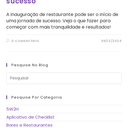
sucesso
A inauguração de restaurante pode ser o início de
uma jornada de sucesso. Veja o que fazer para
começar com mais tranquilidade e resultados!
0 COMENTÁRIO
09/12/2024
Pesquise No Blog
Pre
a
tec
“Es
pa
fe
Pesquise Por Categoria
o
pai
de
5W2H
pes
Aplicativo de Checklist
Bares e Restaurantes