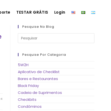
porte
TESTAR GRÁTIS
Login
Pesquise No Blog
Pressione
e
a
tecla
“Esc”
para
fechar
Pesquise Por Categoria
o
painel
de
5W2H
pesquisa.
Aplicativo de Checklist
Bares e Restaurantes
Black Friday
Cadeia de Suprimentos
24
Checkbits
Condôminos