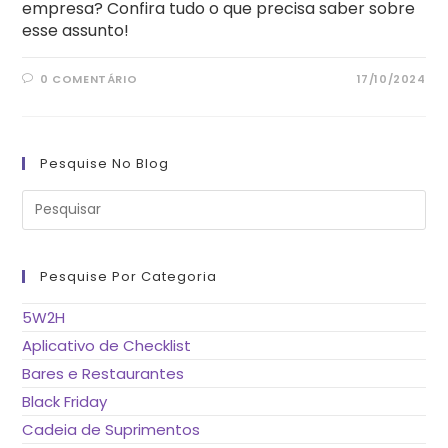
empresa? Confira tudo o que precisa saber sobre
esse assunto!
0 COMENTÁRIO
17/10/2024
Pesquise No Blog
Pre
a
tec
“Es
pa
fe
Pesquise Por Categoria
o
pai
de
5W2H
pes
Aplicativo de Checklist
Bares e Restaurantes
Black Friday
Cadeia de Suprimentos