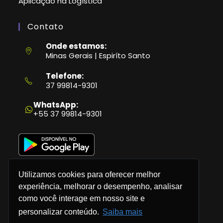
Aplicação na Logística
Contato
Onde estamos:
Minas Gerais | Espiríto Santo
Telefone:
37 99814-9301
Abre
em
WhatsApp:
seu
+55 37 99814-9301
aplicativo
Utilizamos cookies para oferecer melhor
experiência, melhorar o desempenho, analisar
como você interage em nosso site e
Política de Privacidade
personalizar conteúdo.
Saiba mais
Termos e Condições