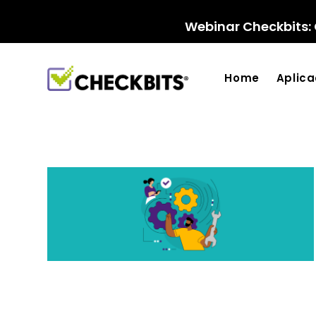
Ir
para
Webinar Checkbits: 
o
conteúdo
Home
Aplic