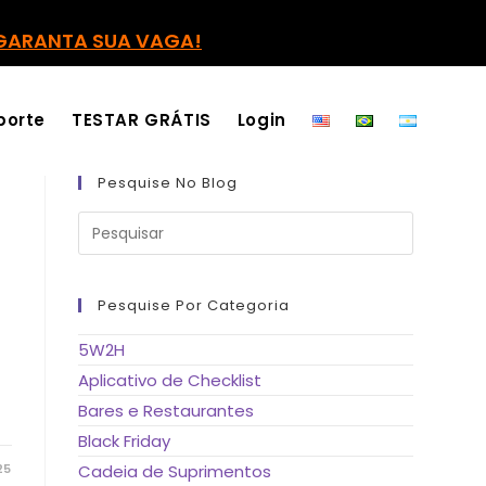
GARANTA SUA VAGA!
porte
TESTAR GRÁTIS
Login
Pesquise No Blog
Pressione
a
tecla
“Esc”
para
fechar
Pesquise Por Categoria
o
painel
de
5W2H
pesquisa.
Aplicativo de Checklist
Bares e Restaurantes
Black Friday
25
Cadeia de Suprimentos