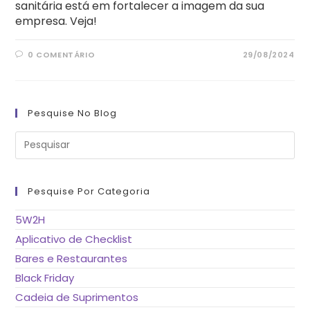
sanitária está em fortalecer a imagem da sua
empresa. Veja!
0 COMENTÁRIO
29/08/2024
Pesquise No Blog
Pre
a
tec
“Es
pa
fe
Pesquise Por Categoria
o
pai
de
5W2H
pes
Aplicativo de Checklist
Bares e Restaurantes
Black Friday
Cadeia de Suprimentos