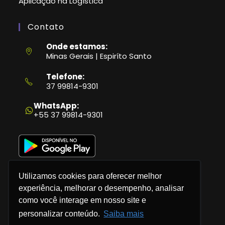
Aplicação na Logística
Contato
Onde estamos:
Minas Gerais | Espiríto Santo
Telefone:
37 99814-9301
Abre
em
WhatsApp:
seu
+55 37 99814-9301
aplicativo
Utilizamos cookies para oferecer melhor
experiência, melhorar o desempenho, analisar
como você interage em nosso site e
Política de Privacidade
personalizar conteúdo.
Saiba mais
Termos e Condições