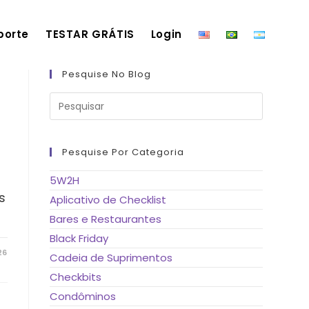
porte
TESTAR GRÁTIS
Login
Pesquise No Blog
Pressione
a
tecla
“Esc”
para
fechar
Pesquise Por Categoria
o
painel
de
5W2H
pesquisa.
s
Aplicativo de Checklist
Bares e Restaurantes
Black Friday
26
Cadeia de Suprimentos
Checkbits
Condôminos