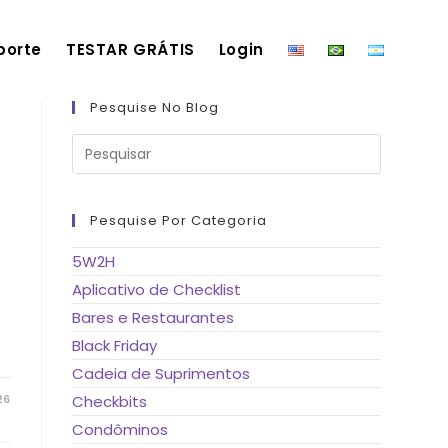
porte
TESTAR GRÁTIS
Login
Pesquise No Blog
Pressione
a
tecla
“Esc”
para
fechar
Pesquise Por Categoria
o
painel
de
5W2H
pesquisa.
Aplicativo de Checklist
Bares e Restaurantes
Black Friday
Cadeia de Suprimentos
26
Checkbits
Condôminos