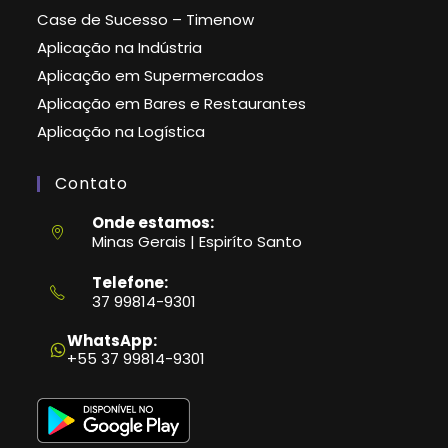
Case de Sucesso – Timenow
Aplicação na Indústria
Aplicação em Supermercados
Aplicação em Bares e Restaurantes
Aplicação na Logística
Contato
Onde estamos:
Minas Gerais | Espiríto Santo
Telefone:
37 99814-9301
Abre
em
WhatsApp:
seu
+55 37 99814-9301
aplicativo