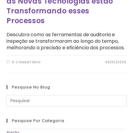
as Novas Tecnologias estão
Transformando esses
Processos
Descubra como as ferramentas de auditoria e
inspeção se transformaram ao longo do tempo,
melhorando a precisão e eficiência dos processos.
0 COMENTÁRIO
09/01/2025
Pesquise No Blog
Pre
a
tec
“Es
pa
fe
Pesquise Por Categoria
o
pai
de
5W2H