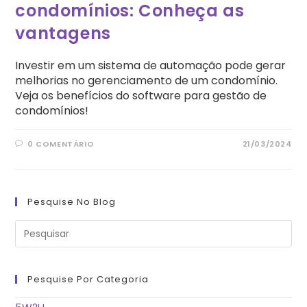
condomínios: Conheça as
vantagens
Investir em um sistema de automação pode gerar
melhorias no gerenciamento de um condomínio.
Veja os benefícios do software para gestão de
condomínios!
0 COMENTÁRIO
21/03/2024
Pesquise No Blog
Pre
a
tec
“Es
pa
fe
Pesquise Por Categoria
o
pai
de