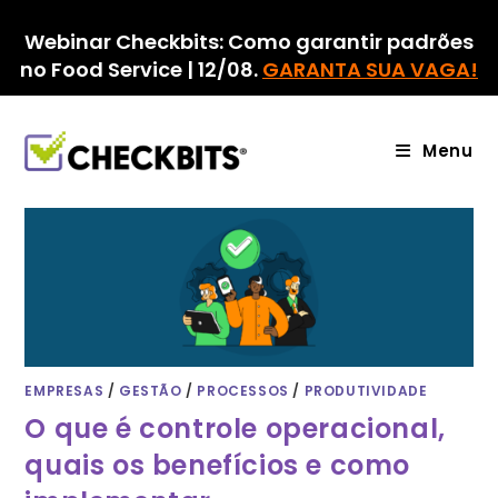
Ir
para
Webinar Checkbits: Como garantir padrões
o
no Food Service | 12/08.
GARANTA SUA VAGA!
conteúdo
Menu
EMPRESAS
/
GESTÃO
/
PROCESSOS
/
PRODUTIVIDADE
O que é controle operacional,
quais os benefícios e como