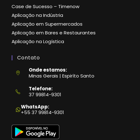
Case de Sucesso – Timenow
Aplicação na Indústria
Aplicação em Supermercados
Aplicação em Bares e Restaurantes
Aplicação na Logística
Contato
Onde estamos:
Minas Gerais | Espiríto Santo
Telefone:
37 99814-9301
Abre
em
WhatsApp:
seu
+55 37 99814-9301
aplicativo