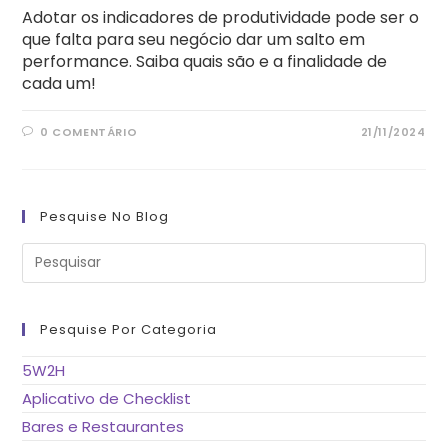
Adotar os indicadores de produtividade pode ser o
que falta para seu negócio dar um salto em
performance. Saiba quais são e a finalidade de
cada um!
0 COMENTÁRIO
21/11/2024
Pesquise No Blog
Pre
a
tec
“Es
pa
fe
Pesquise Por Categoria
o
pai
de
5W2H
pes
Aplicativo de Checklist
Bares e Restaurantes