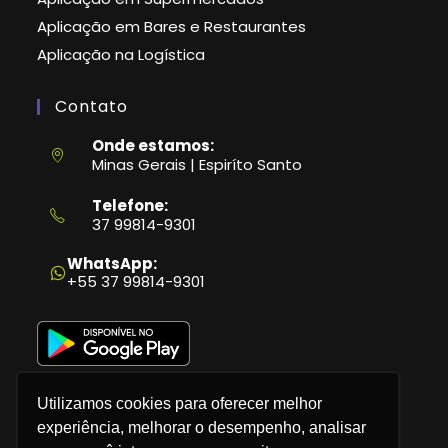
Aplicação em Bares e Restaurantes
Aplicação na Logística
Contato
Onde estamos:
Minas Gerais | Espiríto Santo
Telefone:
37 99814-9301
Abre
em
WhatsApp:
seu
+55 37 99814-9301
aplicativo
Utilizamos cookies para oferecer melhor
experiência, melhorar o desempenho, analisar