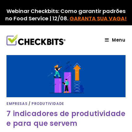
Ir
para
Webinar Checkbits: Como garantir padrões
o
no Food Service | 12/08.
GARANTA SUA VAGA!
conteúdo
Menu
EMPRESAS
/
PRODUTIVIDADE
7 indicadores de produtividade
e para que servem