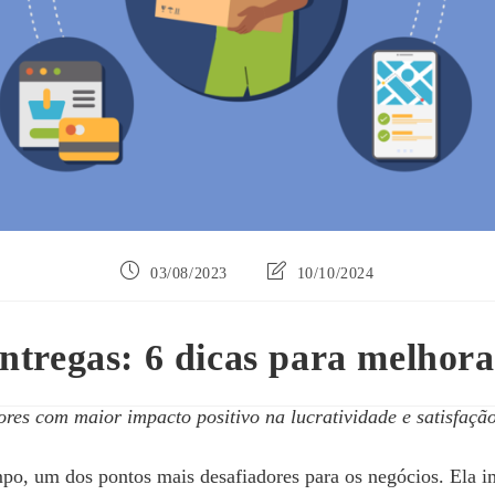
Post
Última
03/08/2023
10/10/2024
publicado:
modificação
do
post:
ntregas: 6 dicas para melhorar
ores com maior impacto positivo na lucratividade e satisfação
mpo, um dos pontos mais desafiadores para os negócios. Ela 