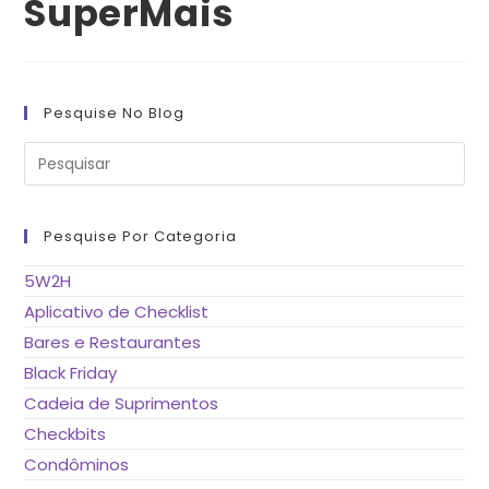
SuperMais
Pesquise No Blog
Pre
a
tec
“Es
pa
fe
Pesquise Por Categoria
o
pai
de
5W2H
pes
Aplicativo de Checklist
Bares e Restaurantes
Black Friday
Cadeia de Suprimentos
Checkbits
Condôminos