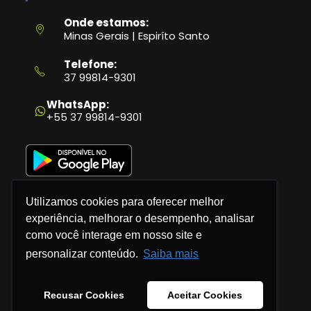
Onde estamos:
Minas Gerais | Espiríto Santo
Telefone:
37 99814-9301
Abre
em
WhatsApp:
seu
+55 37 99814-9301
aplicativo
Utilizamos cookies para oferecer melhor
experiência, melhorar o desempenho, analisar
como você interage em nosso site e
Política de Privacidade
personalizar conteúdo.
Saiba mais
Termos e Condições
Recusar Cookies
Aceitar Cookies