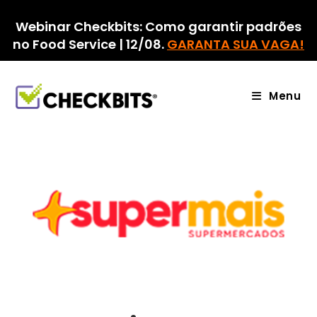
Ir
para
Webinar Checkbits: Como garantir padrões
o
no Food Service | 12/08.
GARANTA SUA VAGA!
conteúdo
Menu