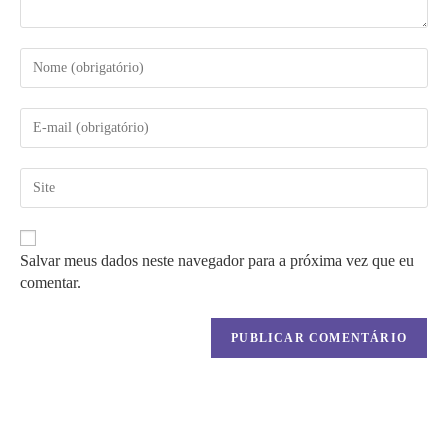
Digite
seu
nome
ou
Digite
nome
seu
de
endereço
usuário
de
Digite
para
e-
o
comentar
mail
URL
para
do
comentar
seu
Salvar meus dados neste navegador para a próxima vez que eu
site
comentar.
(opcional)