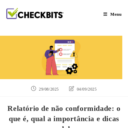
Ir
para
o
Menu
conteúdo
Post
Última
29/08/2025
04/09/2025
publicado:
modificação
do
post:
Relatório de não conformidade: o
que é, qual a importância e dicas