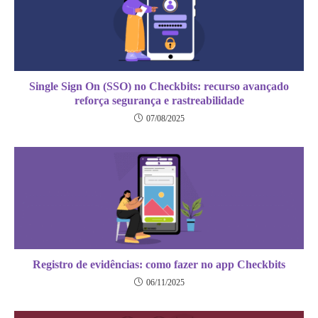
Single Sign On (SSO) no Checkbits: recurso avançado
reforça segurança e rastreabilidade
07/08/2025
Registro de evidências: como fazer no app Checkbits
06/11/2025