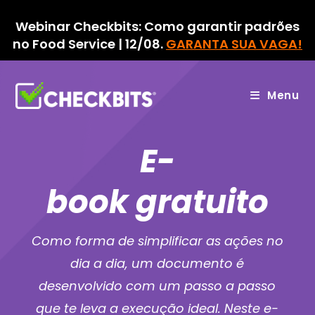
Ir
para
Webinar Checkbits: Como garantir padrões
o
no Food Service | 12/08.
GARANTA SUA VAGA!
conteúdo
Menu
E-
book
gratuito
Como forma de simplificar as ações no
dia a dia, um documento é
desenvolvido com um passo a passo
que te leva a execução ideal. Neste e-