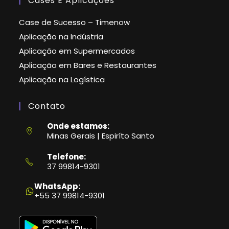
Cases E Aplicações
Case de Sucesso – Timenow
Aplicação na Indústria
Aplicação em Supermercados
Aplicação em Bares e Restaurantes
Aplicação na Logística
Contato
Onde estamos:
Minas Gerais | Espiríto Santo
Telefone:
37 99814-9301
Abre
em
WhatsApp:
seu
+55 37 99814-9301
aplicativo