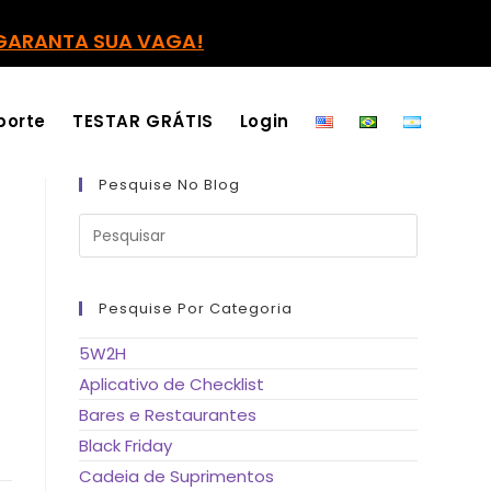
GARANTA SUA VAGA!
porte
TESTAR GRÁTIS
Login
Pesquise No Blog
Pressione
a
tecla
“Esc”
para
fechar
Pesquise Por Categoria
o
painel
de
5W2H
pesquisa.
Aplicativo de Checklist
Bares e Restaurantes
Black Friday
Cadeia de Suprimentos