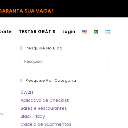
GARANTA SUA VAGA!
porte
TESTAR GRÁTIS
Login
Pesquise No Blog
Pressione
a
tecla
“Esc”
para
fechar
Pesquise Por Categoria
o
painel
de
5W2H
pesquisa.
Aplicativo de Checklist
Bares e Restaurantes
25
Black Friday
Cadeia de Suprimentos