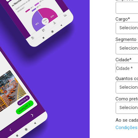
Cargo*
Segmento 
Cidade*
C
Cidade *
i
d
Quantos c
a
d
e
Como prete
*
Ao se cada
Condições